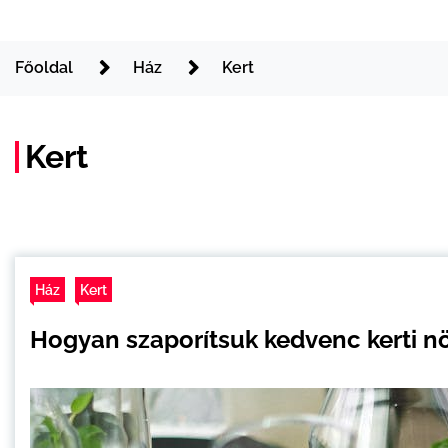
Főoldal
Ház
Kert
Kert
Ház
Kert
Hogyan szaporítsuk kedvenc kerti n