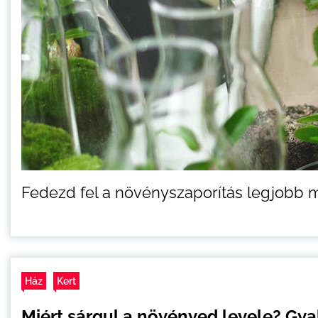
Fedezd fel a növényszaporítás legjobb 
Ház
Kert
Miért sárgul a növényed levele? Gy