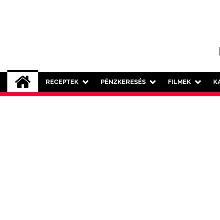
Skip
to
content
RECEPTEK
PÉNZKERESÉS
FILMEK
K