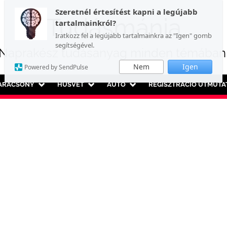
Szeretnél értesítést kapni a legújabb
Tudásmánia
tartalmainkról?
Iratkozz fel a legújabb tartalmainkra az "Igen" gomb
segítségével.
Naprakész tudásanyag minden témában
Nem
Igen
Powered by SendPulse
ARÁCSONY
HÚSVÉT
AUTÓ
REGISZTRÁCIÓ ÚTMUTA