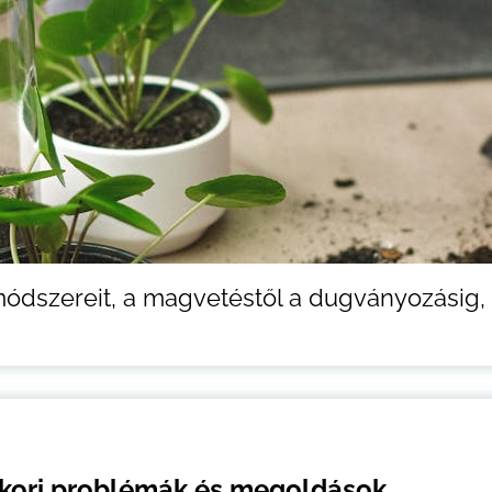
módszereit, a magvetéstől a dugványozásig,
akori problémák és megoldások