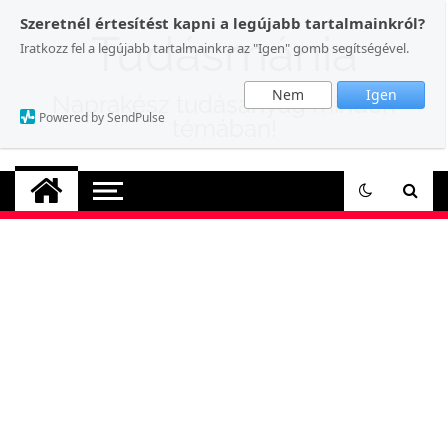
Skip
Szeretnél értesítést kapni a legújabb tartalmainkról?
to
Tudásmánia
Iratkozz fel a legújabb tartalmainkra az "Igen" gomb segítségével.
content
Nem
Igen
Naprakész tudásanyag minden
Powered by SendPulse
témában!