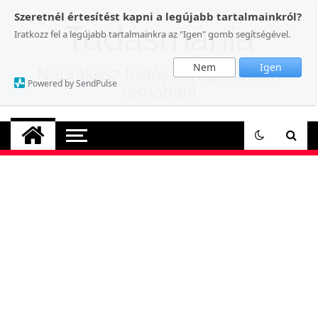
Skip
Szeretnél értesítést kapni a legújabb tartalmainkról?
to
Tudásmánia
Iratkozz fel a legújabb tartalmainkra az "Igen" gomb segítségével.
content
Nem
Igen
Naprakész tudásanyag minden
Powered by SendPulse
témában!