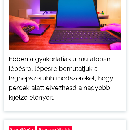
Ebben a gyakorlatias útmutatóban
lépésről lépésre bemutatjuk a
legnépszerűbb módszereket, hogy
percek alatt élvezhesd a nagyobb
kijelző előnyeit.
Számítógép
Szponzorált cikk