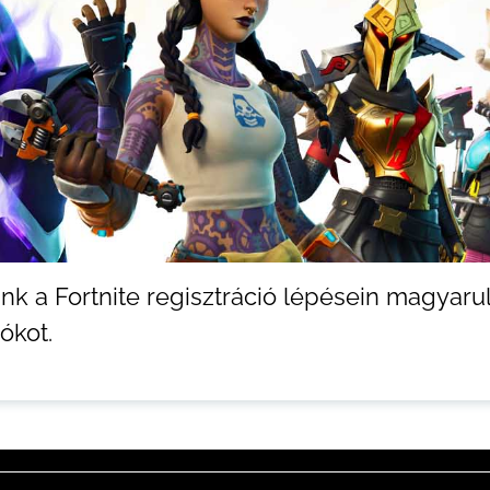
 a Fortnite regisztráció lépésein magyarul, 
ókot.