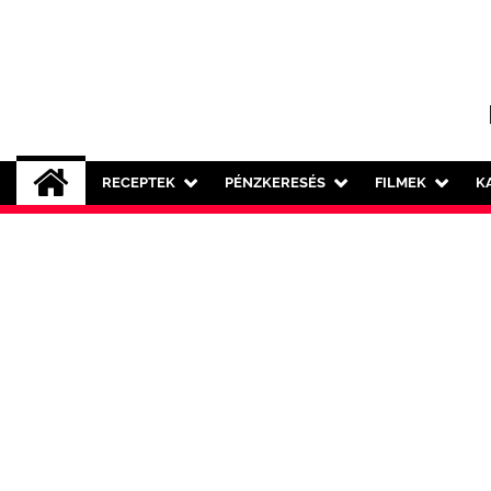
Skip
to
content
RECEPTEK
PÉNZKERESÉS
FILMEK
K