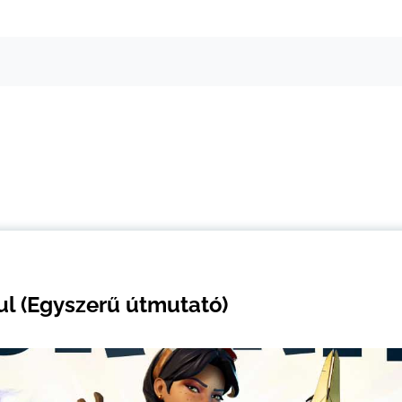
ul (Egyszerű útmutató)