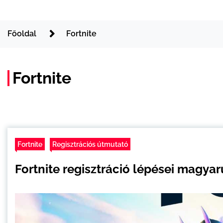
Főoldal
Fortnite
Fortnite
Fortnite
Regisztrációs útmutató
Fortnite regisztráció lépései magyar