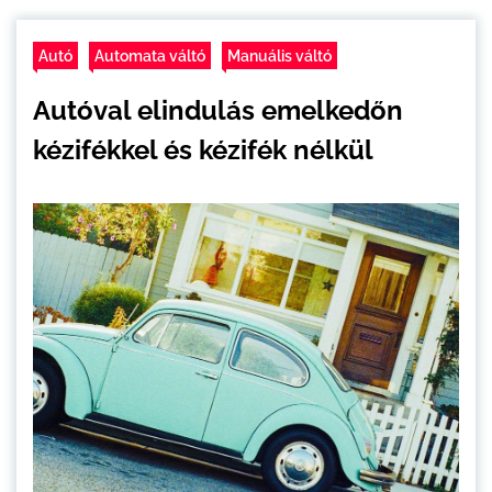
Autó
Automata váltó
Manuális váltó
Autóval elindulás emelkedőn
kézifékkel és kézifék nélkül