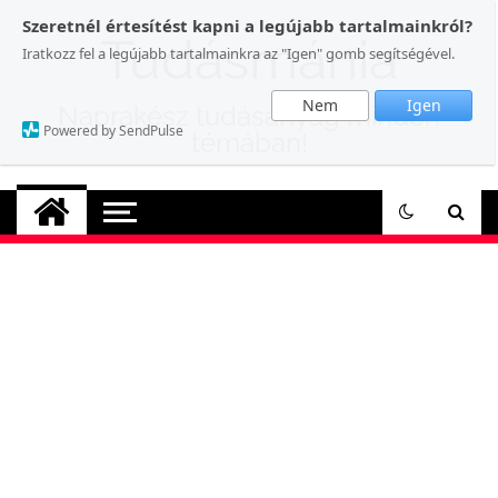
Skip
Szeretnél értesítést kapni a legújabb tartalmainkról?
to
Tudásmánia
Iratkozz fel a legújabb tartalmainkra az "Igen" gomb segítségével.
content
Nem
Igen
Naprakész tudásanyag minden
Powered by SendPulse
témában!