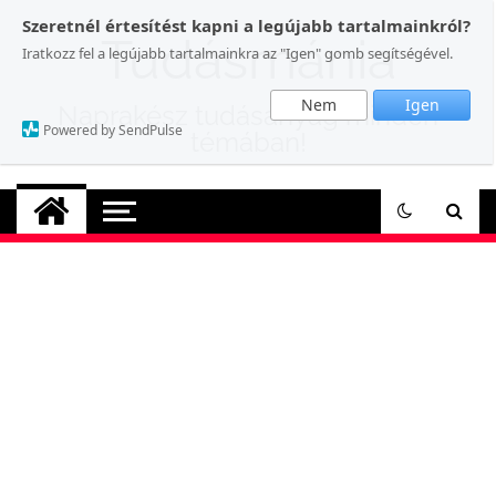
Skip
Szeretnél értesítést kapni a legújabb tartalmainkról?
to
Tudásmánia
Iratkozz fel a legújabb tartalmainkra az "Igen" gomb segítségével.
content
Nem
Igen
Naprakész tudásanyag minden
Powered by SendPulse
témában!