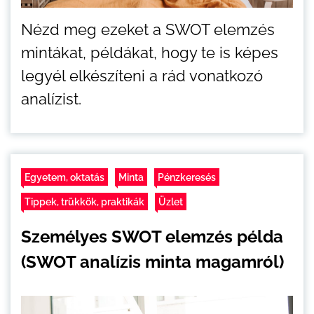
Nézd meg ezeket a SWOT elemzés
mintákat, példákat, hogy te is képes
legyél elkészíteni a rád vonatkozó
analízist.
Egyetem, oktatás
Minta
Pénzkeresés
Tippek, trükkök, praktikák
Üzlet
Személyes SWOT elemzés példa
(SWOT analízis minta magamról)