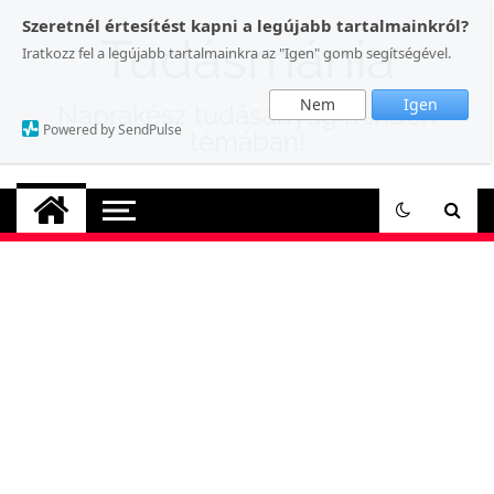
Skip
Szeretnél értesítést kapni a legújabb tartalmainkról?
to
Tudásmánia
Iratkozz fel a legújabb tartalmainkra az "Igen" gomb segítségével.
content
Nem
Igen
Naprakész tudásanyag minden
Powered by SendPulse
témában!