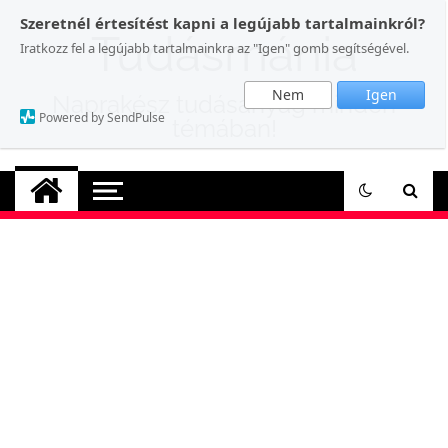
Skip
Szeretnél értesítést kapni a legújabb tartalmainkról?
to
Tudásmánia
Iratkozz fel a legújabb tartalmainkra az "Igen" gomb segítségével.
content
Nem
Igen
Naprakész tudásanyag minden
Powered by SendPulse
témában!