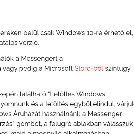
reken belül csak Windows 10-re érhető el,
talos verzió.
nálók a Messengert a
en vagy pedig a Microsoft
Store-ból
szintúgy
zepén található “Letöltés Windows
omnunk és a letöltés egyből elindul, várju
dows Áruházát használnánk a Messenger
rzés” gombot, a felugró ablakban válasszuk
mbot, majd a megnyíló alkalmazásban