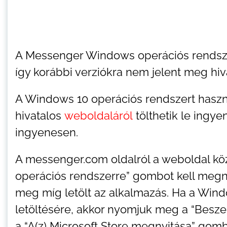
A Messenger Windows operációs rendsze
így korábbi verziókra nem jelent meg hiva
A Windows 10 operációs rendszert hasz
hivatalos
weboldaláról
tölthetik le ingy
ingyenesen.
A messenger.com oldalról a weboldal kö
operációs rendszerre” gombot kell megny
meg míg letölt az alkalmazás. Ha a Win
letöltésére, akkor nyomjuk meg a “Besze
a “A(z) Microsoft Store megnyitása” go