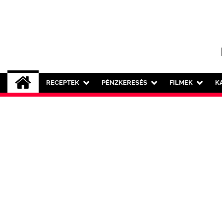
Skip
to
content
RECEPTEK
PÉNZKERESÉS
FILMEK
K