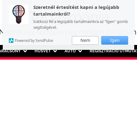
Szeretnél értesítést kapni a legújabb
Tudásmánia
tartalmainkról?
Iratkozz fel a legújabb tartalmainkra az "Igen" gomb
segítségével.
Naprakész tudásanyag minden témában
Nem
Igen
Powered by SendPulse
ARÁCSONY
HÚSVÉT
AUTÓ
REGISZTRÁCIÓ ÚTMUTA