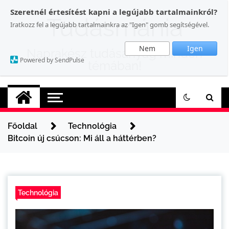
Skip
Szeretnél értesítést kapni a legújabb tartalmainkról?
to
Tudásmánia
Iratkozz fel a legújabb tartalmainkra az "Igen" gomb segítségével.
content
Nem
Igen
Naprakész tudásanyag minden
Powered by SendPulse
témában!
Főoldal
Technológia
Bitcoin új csúcson: Mi áll a háttérben?
Technológia