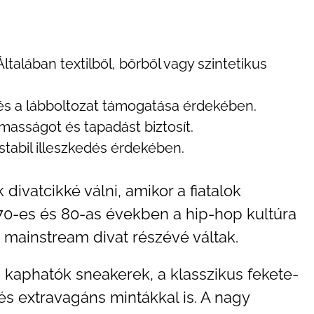
Általában textilből, bőrből vagy szintetikus
s a lábboltozat támogatása érdekében.
masságot és tapadást biztosít.
stabil illeszkedés érdekében.
ivatcikké válni, amikor a fiatalok
70-es és 80-as években a hip-hop kultúra
mainstream divat részévé váltak.
 kaphatók sneakerek, a klasszikus fekete-
és extravagáns mintákkal is. A nagy