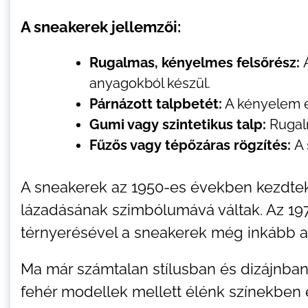
A sneakerek jellemzői:
Rugalmas, kényelmes felsőrész:
anyagokból készül.
Párnázott talpbetét:
A kényelem é
Gumi vagy szintetikus talp:
Rugal
Fűzős vagy tépőzáras rögzítés:
A 
A sneakerek az 1950-es években kezdtek d
lázadásának szimbólumává váltak. Az 19
térnyerésével a sneakerek még inkább a 
Ma már számtalan stílusban és dizájnban
fehér modellek mellett élénk színekben 