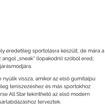
ly eredetileg sportolásra készült, de mára a
z angol „sneak” (lopakodni) szóból ered,
 járásmódjára.
 nyúlik vissza, amikor az első gumitalpú
ileg teniszezéshez és más sportokhoz
se All Star tekinthető az első modern
sárlabdázáshoz terveztek.