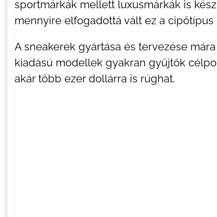
sportmárkák mellett luxusmárkák is készí
mennyire elfogadottá vált ez a cipőtípu
A sneakerek gyártása és tervezése mára k
kiadású modellek gyakran gyűjtők célpon
akár több ezer dollárra is rúghat.