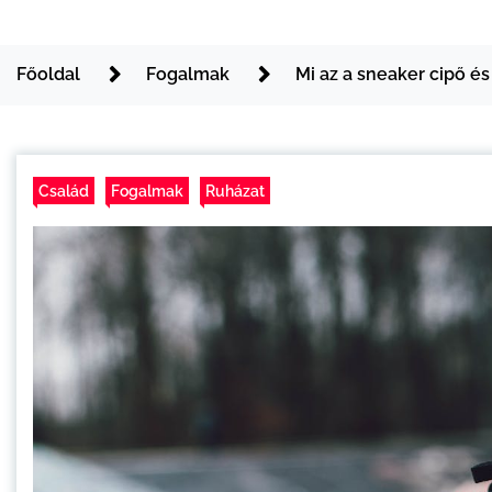
Főoldal
Fogalmak
Mi az a sneaker cipő és
Család
Fogalmak
Ruházat