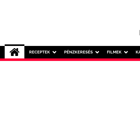
Skip
to
content
RECEPTEK
PÉNZKERESÉS
FILMEK
K