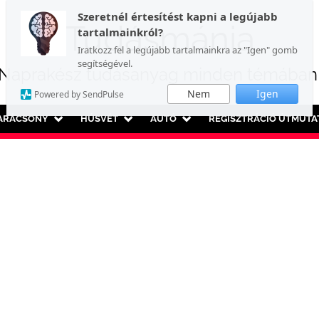
Szeretnél értesítést kapni a legújabb
Tudásmánia
tartalmainkról?
Iratkozz fel a legújabb tartalmainkra az "Igen" gomb
segítségével.
Naprakész tudásanyag minden témában
Nem
Igen
Powered by SendPulse
ARÁCSONY
HÚSVÉT
AUTÓ
REGISZTRÁCIÓ ÚTMUTA