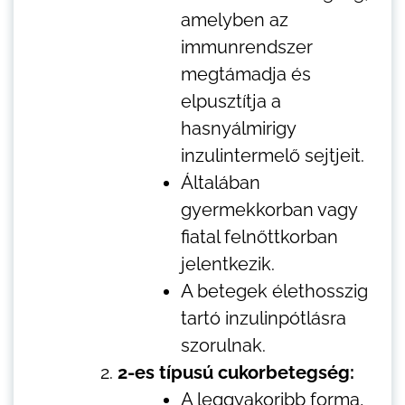
amelyben az
immunrendszer
megtámadja és
elpusztítja a
hasnyálmirigy
inzulintermelő sejtjeit.
Általában
gyermekkorban vagy
fiatal felnőttkorban
jelentkezik.
A betegek élethosszig
tartó inzulinpótlásra
szorulnak.
2-es típusú cukorbetegség:
A leggyakoribb forma,