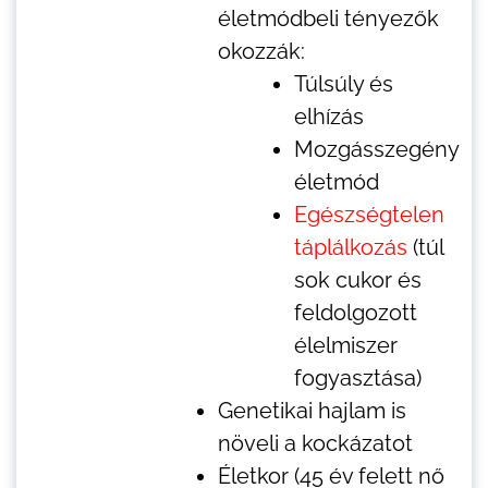
életmódbeli tényezők
okozzák:
Túlsúly és
elhízás
Mozgásszegény
életmód
Egészségtelen
táplálkozás
(túl
sok cukor és
feldolgozott
élelmiszer
fogyasztása)
Genetikai hajlam is
növeli a kockázatot
Életkor (45 év felett nő