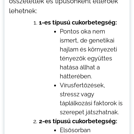
összetettek és típusonként eltérőek
lehetnek:
1-es típusú cukorbetegség:
Pontos oka nem
ismert, de genetikai
hajlam és környezeti
tényezők együttes
hatása állhat a
hátterében.
Vírusfertőzések,
stressz vagy
táplálkozási faktorok is
szerepet játszhatnak.
2-es típusú cukorbetegség:
Elsősorban