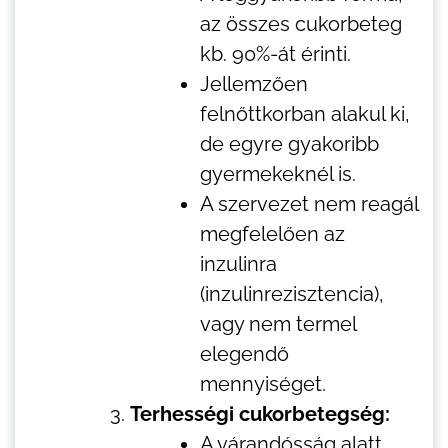
az összes cukorbeteg
kb. 90%-át érinti.
Jellemzően
felnőttkorban alakul ki,
de egyre gyakoribb
gyermekeknél is.
A szervezet nem reagál
megfelelően az
inzulinra
(inzulinrezisztencia),
vagy nem termel
elegendő
mennyiséget.
Terhességi cukorbetegség:
A várandósság alatt