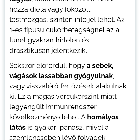
hozzá diéta vagy fokozott
testmozgás, szintén intő jel lehet. Az
1-es típusú cukorbetegségnél ez a
tünet gyakran hirtelen és
drasztikusan jelentkezik.
Sokszor előfordul, hogy
a sebek,
vágások lassabban gyógyulnak
,
vagy visszatérő fertőzések alakulnak
ki. Ez a magas vércukorszint miatt
legyengült immunrendszer
következménye lehet. A
homályos
látás
is gyakori panasz, mivel a
szemlencsében lévő folyadék