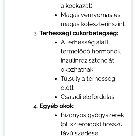
a kockázat)
Magas vérnyomás és
magas koleszterinszint
Terhességi cukorbetegség:
A terhesség alatt
termelődő hormonok
inzulinrezisztenciát
okozhatnak
Túlsúly a terhesség
előtt
Családi előfordulás
Egyéb okok:
Bizonyos gyógyszerek
(pl. szteroidok) hosszú
távú szedése