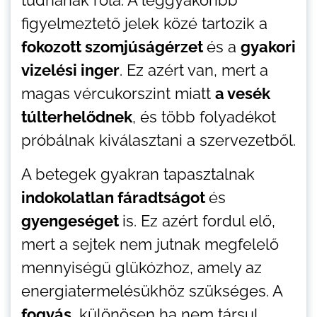
tudnának róla. A leggyakoribb
figyelmeztető jelek közé tartozik a
fokozott szomjúságérzet
és a
gyakori
vizelési inger
. Ez azért van, mert a
magas vércukorszint miatt
a vesék
túlterhelődnek
, és több folyadékot
próbálnak kiválasztani a szervezetből.
A betegek gyakran tapasztalnak
indokolatlan fáradtságot
és
gyengeséget
is. Ez azért fordul elő,
mert a sejtek nem jutnak megfelelő
mennyiségű glükózhoz, amely az
energiatermelésükhöz szükséges. A
fogyás
, különösen ha nem társul