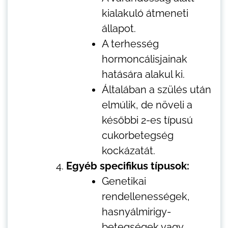
kialakuló átmeneti
állapot.
A terhesség
hormoncálisjainak
hatására alakul ki.
Általában a szülés után
elmúlik, de növeli a
későbbi 2-es típusú
cukorbetegség
kockázatát.
Egyéb specifikus típusok:
Genetikai
rendellenességek,
hasnyálmirigy-
betegségek vagy