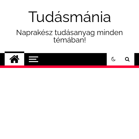
Skip
to
Tudásmánia
content
Naprakész tudásanyag minden
témában!