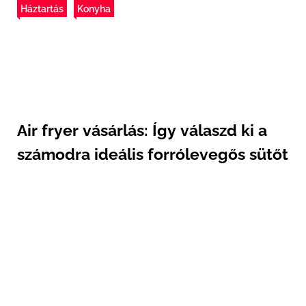
Háztartás
Konyha
Air fryer vásárlás: Így válaszd ki a
számodra ideális forrólevegős sütőt