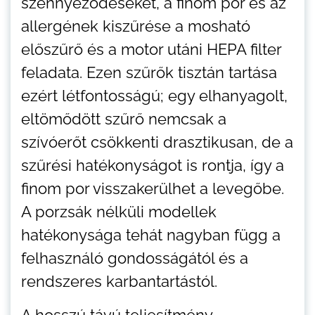
szennyeződéseket, a finom por és az
allergének kiszűrése a mosható
előszűrő és a motor utáni HEPA filter
feladata. Ezen szűrők tisztán tartása
ezért létfontosságú; egy elhanyagolt,
eltömődött szűrő nemcsak a
szívóerőt csökkenti drasztikusan, de a
szűrési hatékonyságot is rontja, így a
finom por visszakerülhet a levegőbe.
A porzsák nélküli modellek
hatékonysága tehát nagyban függ a
felhasználó gondosságától és a
rendszeres karbantartástól.