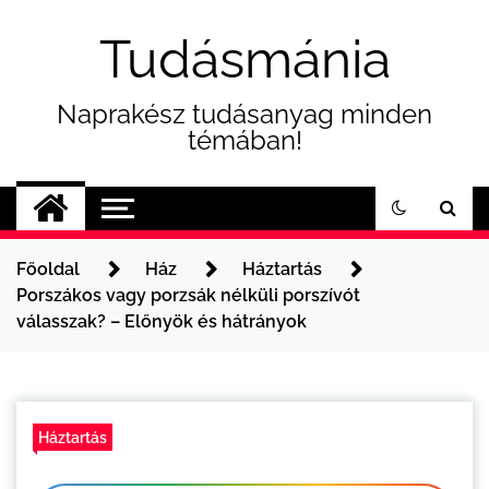
Skip
to
Tudásmánia
content
Naprakész tudásanyag minden
témában!
Főoldal
Ház
Háztartás
Porszákos vagy porzsák nélküli porszívót
válasszak? – Előnyök és hátrányok
Háztartás