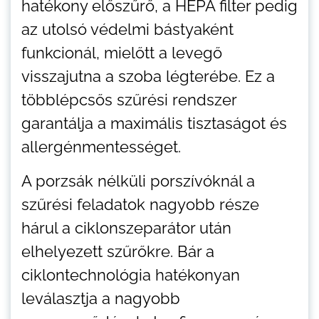
hatékony előszűrő, a HEPA filter pedig
az utolsó védelmi bástyaként
funkcionál, mielőtt a levegő
visszajutna a szoba légterébe. Ez a
többlépcsős szűrési rendszer
garantálja a maximális tisztaságot és
allergénmentességet.
A porzsák nélküli porszívóknál a
szűrési feladatok nagyobb része
hárul a ciklonszeparátor után
elhelyezett szűrőkre. Bár a
ciklontechnológia hatékonyan
leválasztja a nagyobb