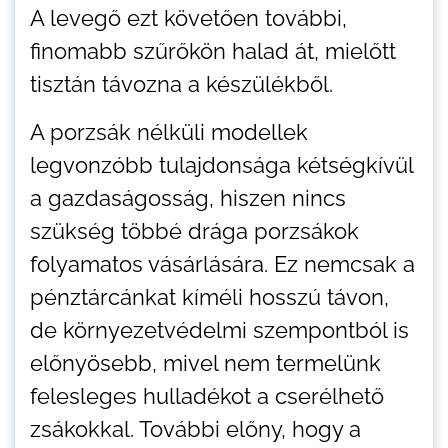
A levegő ezt követően további,
finomabb szűrőkön halad át, mielőtt
tisztán távozna a készülékből.
A porzsák nélküli modellek
legvonzóbb tulajdonsága kétségkívül
a gazdaságosság, hiszen nincs
szükség többé drága porzsákok
folyamatos vásárlására. Ez nemcsak a
pénztárcánkat kíméli hosszú távon,
de környezetvédelmi szempontból is
előnyösebb, mivel nem termelünk
felesleges hulladékot a cserélhető
zsákokkal. További előny, hogy a