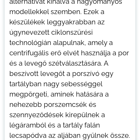
alternatívát kínálva a hagyományos
modellekkel szemben. Ezek a
készülékek leggyakrabban az
úgynevezett ciklonszűrési
technológián alapulnak, amely a
centrifugális erő elvét használja a por
és a levegő szétválasztására. A
beszívott levegőt a porszívó egy
tartályban nagy sebességgel
megpörgeti, aminek hatására a
nehezebb porszemcsék és
szennyeződések kirepülnek a
légáramból és a tartály falán
lecsapódva az aljában gyűlnek össze.