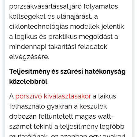
porzsákvásárlással járó folyamatos
költségeket és utánajárást, a
ciklontechnológiás modellek jelentik
a logikus és praktikus megoldást a
mindennapi takarítási feladatok
elvégzésére.
Teljesítmény és szűrési hatékonyság
közelebbről
A
porszívó kiválasztásakor
a laikus
felhasználó gyakran a készülék
dobozán feltüntetett magas watt-
számot tekinti a teljesítmény legfőbb
mutatójának, ez azonban egy gyakori