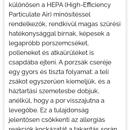
különösen a HEPA (High-Efficiency
Particulate Air) minősítéssel
rendelkezők, rendkívül magas szűrési
hatékonysággal bírnak, képesek a
legapróbb porszemcséket,
polleneket és atkaürüléket is
csapdába ejteni. A porzsák cseréje
egy gyors és tiszta folyamat: a teli
zsákot egyszerűen kiemeljük, és a
háztartási szemetesbe dobjuk,
anélkül, hogy a por visszajutna a
levegőbe. Ez a tulajdonság
jelentősen csökkenti az allergiás
reakciók kockázatát a takarítás során