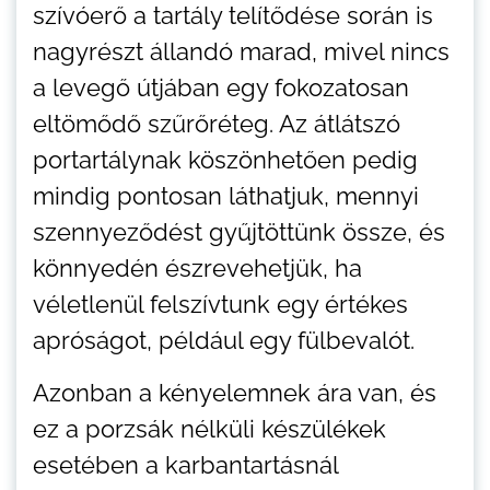
szívóerő a tartály telítődése során is
nagyrészt állandó marad, mivel nincs
a levegő útjában egy fokozatosan
eltömődő szűrőréteg. Az átlátszó
portartálynak köszönhetően pedig
mindig pontosan láthatjuk, mennyi
szennyeződést gyűjtöttünk össze, és
könnyedén észrevehetjük, ha
véletlenül felszívtunk egy értékes
apróságot, például egy fülbevalót.
Azonban a kényelemnek ára van, és
ez a porzsák nélküli készülékek
esetében a karbantartásnál