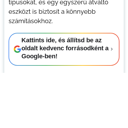
típusokat, és egy egyszerű átváltó
eszközt is biztosít a könnyebb
számításokhoz.
Kattints ide, és állítsd be az
oldalt kedvenc forrásodként a
Google-ben!