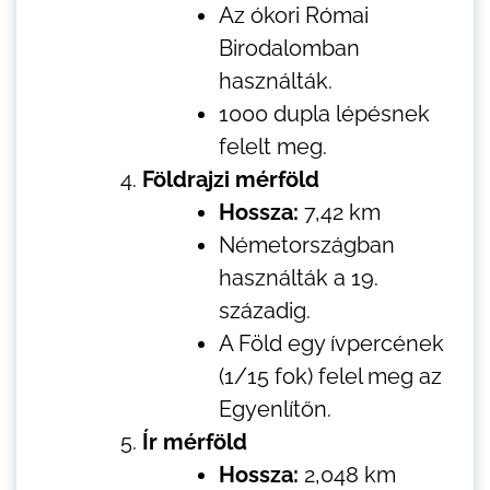
Az ókori Római
Birodalomban
használták.
1000 dupla lépésnek
felelt meg.
Földrajzi mérföld
Hossza:
7,42 km
Németországban
használták a 19.
századig.
A Föld egy ívpercének
(1/15 fok) felel meg az
Egyenlítőn.
Ír mérföld
Hossza:
2,048 km