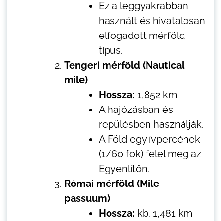
Ez a leggyakrabban
használt és hivatalosan
elfogadott mérföld
típus.
Tengeri mérföld (Nautical
mile)
Hossza:
1,852 km
A hajózásban és
repülésben használják.
A Föld egy ívpercének
(1/60 fok) felel meg az
Egyenlítőn.
Római mérföld (Mile
passuum)
Hossza:
kb. 1,481 km