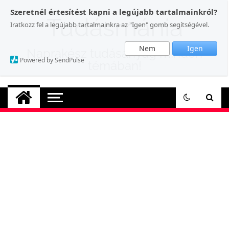
Skip
Szeretnél értesítést kapni a legújabb tartalmainkról?
to
Tudásmánia
Iratkozz fel a legújabb tartalmainkra az "Igen" gomb segítségével.
content
Nem
Igen
Naprakész tudásanyag minden
Powered by SendPulse
témában!