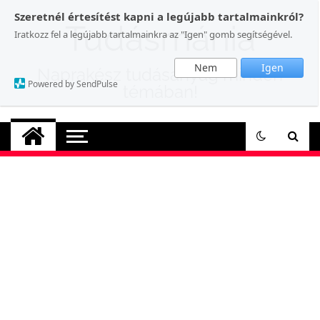
Skip
Szeretnél értesítést kapni a legújabb tartalmainkról?
to
Tudásmánia
Iratkozz fel a legújabb tartalmainkra az "Igen" gomb segítségével.
content
Nem
Igen
Naprakész tudásanyag minden
Powered by SendPulse
témában!