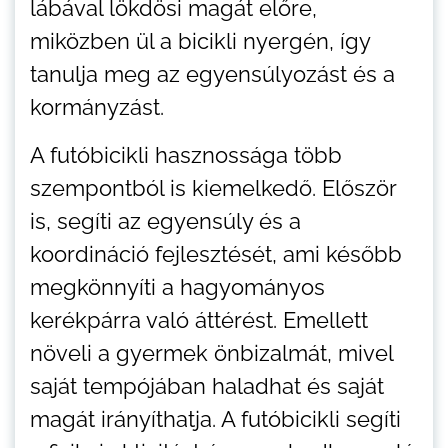
lábával lökdösi magát előre,
miközben ül a bicikli nyergén, így
tanulja meg az egyensúlyozást és a
kormányzást.
A futóbicikli hasznossága több
szempontból is kiemelkedő. Először
is, segíti az egyensúly és a
koordináció fejlesztését, ami később
megkönnyíti a hagyományos
kerékpárra való áttérést. Emellett
növeli a gyermek önbizalmát, mivel
saját tempójában haladhat és saját
magát irányíthatja. A futóbicikli segíti