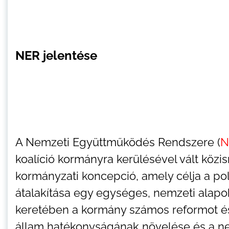
NER jelentése
A Nemzeti Együttműködés Rendszere (
N
koalíció kormányra kerülésével vált köz
kormányzati koncepció, amely célja a poli
átalakítása egy egységes, nemzeti alap
keretében a kormány számos reformot és 
állam hatékonyságának növelése és a ne