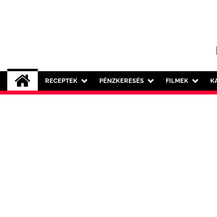
Skip
to
content
RECEPTEK
PÉNZKERESÉS
FILMEK
K