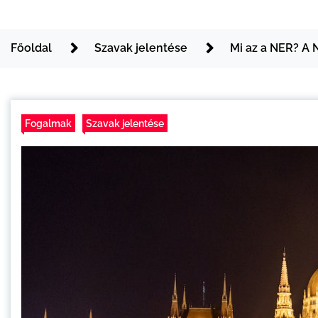
Főoldal
Szavak jelentése
Mi az a NER? A 
Fogalmak
Szavak jelentése