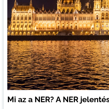
Mi az a NER? A NER jelenté