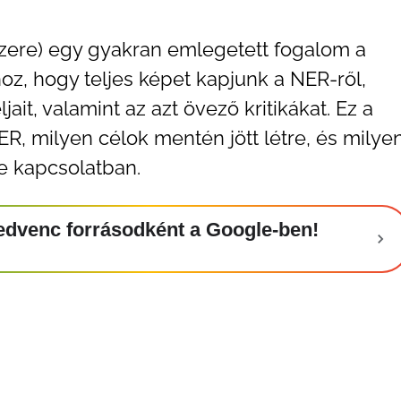
ere) egy gyakran emlegetett fogalom a
hoz, hogy teljes képet kapjunk a NER-ről,
it, valamint az azt övező kritikákat. Ez a
ER, milyen célok mentén jött létre, és milye
e kapcsolatban.
t kedvenc forrásodként a Google-ben!