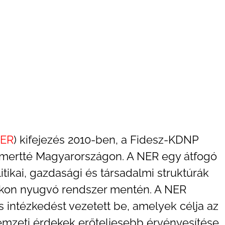
ER
) kifejezés 2010-ben, a Fidesz-KDNP
ismertté Magyarországon. A NER egy átfogó
tikai, gazdasági és társadalmi struktúrák
okon nyugvó rendszer mentén. A NER
intézkedést vezetett be, amelyek célja az
mzeti érdekek erőteljesebb érvényesítése.