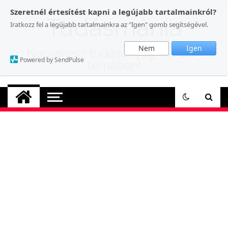
Skip
Szeretnél értesítést kapni a legújabb tartalmainkról?
to
Tudásmánia
Iratkozz fel a legújabb tartalmainkra az "Igen" gomb segítségével.
content
Nem
Igen
Naprakész tudásanyag minden
Powered by SendPulse
témában!