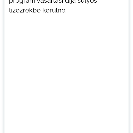
program vásárlási díja súlyos
tízezrekbe kerülne.