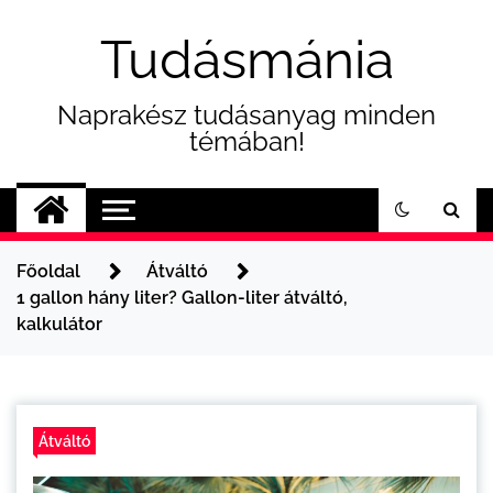
Skip
to
Tudásmánia
content
Naprakész tudásanyag minden
témában!
Főoldal
Átváltó
1 gallon hány liter? Gallon-liter átváltó,
kalkulátor
Átváltó