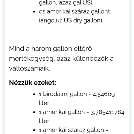
gallon, azaz gal US),
és amerikai száraz gallont
(angolul: US dry gallon).
Mind a három gallon eltérő
mértékegység, azaz különbözők a
váltószámaik.
Nézzük ezeket:
1 birodalmi gallon = 4,54609
liter
1 amerikai gallon = 3,785411784
liter
1 amerikai száraz gallon =