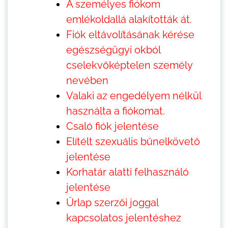
A személyes fiókom
emlékoldallá alakították át.
Fiók eltávolításának kérése
egészségügyi okból
cselekvőképtelen személy
nevében
Valaki az engedélyem nélkül
használta a fiókomat.
Csaló fiók jelentése
Elítélt szexuális bűnelkövető
jelentése
Korhatár alatti felhasználó
jelentése
Űrlap szerzői joggal
kapcsolatos jelentéshez