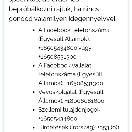
bepróbálkozni rajtuk, ha nincs
gondod valamilyen idegennyelvvel.
A Facebook telefonszáma
(Egyesült Államok):
+16505434800 vagy
+16508531300
A Facebook vállalati
telefonszáma (Egyesült
Államok): +16508531300
Vevőszolgálat (Egyesült
Államok): +18006081600
Szellemi tulajdonjogok:
+16505434800
Hirdetések (Írország): +353 (0)1