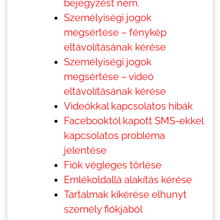
bejegyzést nem.
Személyiségi jogok
megsértése – fénykép
eltávolításának kérése
Személyiségi jogok
megsértése – videó
eltávolításának kérése
Videókkal kapcsolatos hibák
Facebooktól kapott SMS-ekkel
kapcsolatos probléma
jelentése
Fiók végleges törlése
Emlékoldallá alakítás kérése
Tartalmak kikérése elhunyt
személy fiókjából