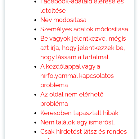
Facebook-adataid elérése és
letöltése
Név módosítása
Személyes adatok módosítása
Be vagyok jelentkezve, mégis
azt írja, hogy jelentkezzek be,
hogy lássam a tartalmat.
A kezdőlappal vagy a
hírfolyammal kapcsolatos
probléma
Az oldal nem elérhető
probléma
Keresőben tapasztalt hibák
Nem találok egy ismerőst.
Csak hirdetést látsz és rendes