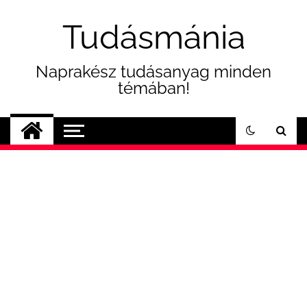
Skip
to
Tudásmánia
content
Naprakész tudásanyag minden
témában!