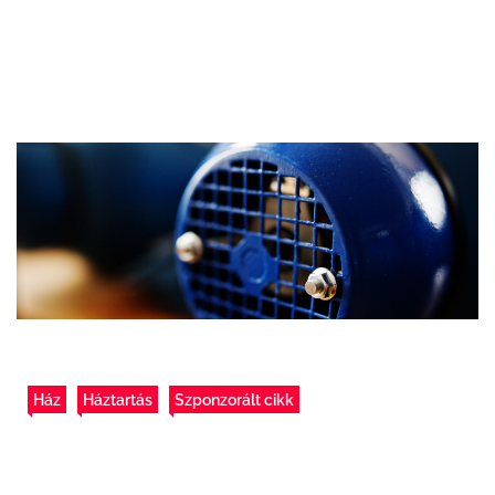
Ház
Háztartás
Szponzorált cikk