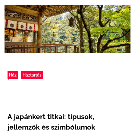
Ház
Háztartás
A japánkert titkai: típusok,
jellemzők és szimbólumok