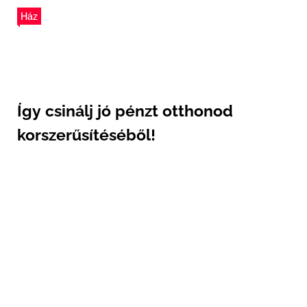
Ház
Így csinálj jó pénzt otthonod
korszerűsítéséből!