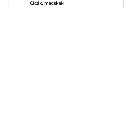
Cicák, macskák
Kutyák
Átváltó
Autó
Automata váltó
Kresz
Manuális váltó
Belépési, bejelentkezési útmutatók
Blog