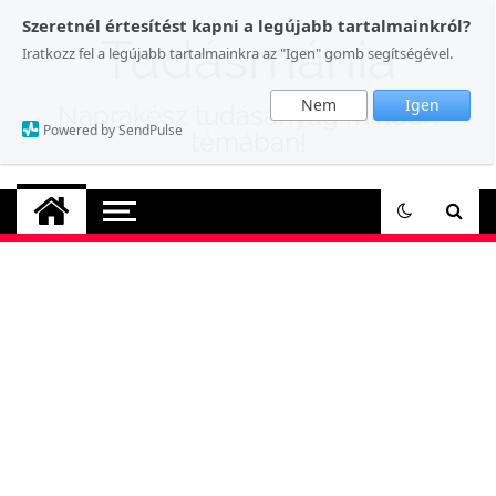
Skip
Szeretnél értesítést kapni a legújabb tartalmainkról?
to
Tudásmánia
Iratkozz fel a legújabb tartalmainkra az "Igen" gomb segítségével.
content
Nem
Igen
Naprakész tudásanyag minden
Powered by SendPulse
témában!