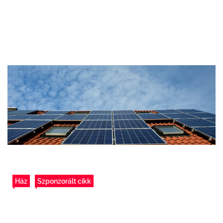
Ház
Szponzorált cikk