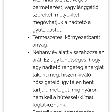
permetezést, vagy lánggátló
szereket, melyekkel
megóvhatjuk a nádtető a
gyulladástól.
Természetes, környezetbarát
anyag.
Néhány év alatt visszahozza az
árát. Ez úgy lehetséges, hogy
egy nádtető rengeteg energiát
takarít meg, hiszen kiváló
hőszigetelő, így télen bent
tartja a meleget, míg nyáron
nem kell a hűtéssel (klíma)
foglalkoznunk.