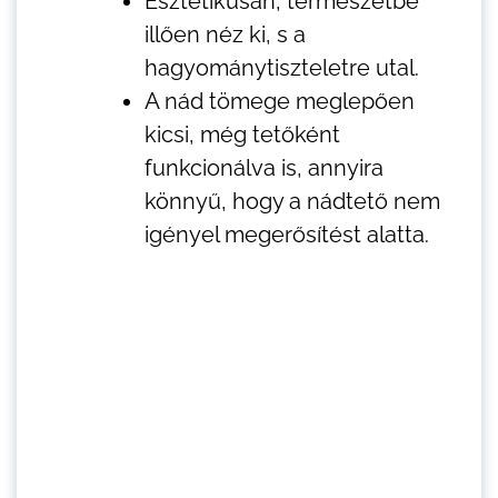
Esztétikusan, természetbe
illően néz ki, s a
hagyománytiszteletre utal.
A nád tömege meglepően
kicsi, még tetőként
funkcionálva is, annyira
könnyű, hogy a nádtető nem
igényel megerősítést alatta.