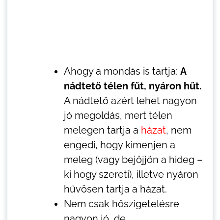
Ahogy a mondás is tartja:
A
nádtető télen fűt, nyáron hűt.
A nádtető azért lehet nagyon
jó megoldás, mert télen
melegen tartja a
házat
, nem
engedi, hogy kimenjen a
meleg (vagy bejöjjön a hideg –
ki hogy szereti), illetve nyáron
hűvösen tartja a házat.
Nem csak hőszigetelésre
nagyon jó, de