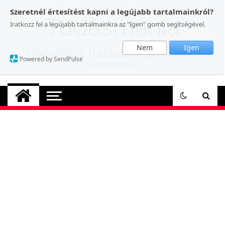
Skip
Szeretnél értesítést kapni a legújabb tartalmainkról?
to
Tudásmánia
Iratkozz fel a legújabb tartalmainkra az "Igen" gomb segítségével.
content
Nem
Igen
Naprakész tudásanyag minden
Powered by SendPulse
témában!