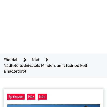
Főoldal
Nád
Nádtető tudnivalók: Minden, amit tudnod kell
a nádtetőről
Építkezés
Ház
Nád