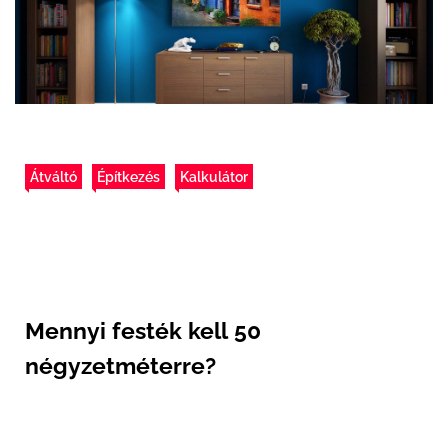
Átváltó
Építkezés
Kalkulátor
Mennyi festék kell 50
négyzetméterre?