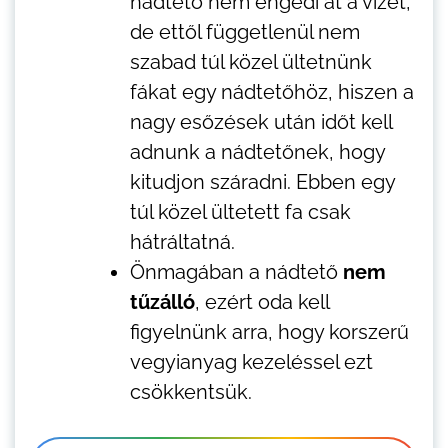
nádtető nem engedi át a vizet,
de ettől függetlenül nem
szabad túl közel ültetnünk
fákat egy nádtetőhöz, hiszen a
nagy esőzések után időt kell
adnunk a nádtetőnek, hogy
kitudjon száradni. Ebben egy
túl közel ültetett fa csak
hátráltatná.
Önmagában a nádtető
nem
tűzálló
, ezért oda kell
figyelnünk arra, hogy korszerű
vegyianyag kezeléssel ezt
csökkentsük.