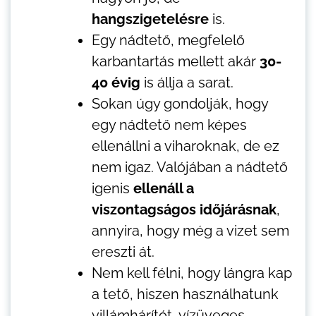
hangszigetelésre
is.
Egy nádtető, megfelelő
karbantartás mellett akár
30-
40 évig
is állja a sarat.
Sokan úgy gondolják, hogy
egy nádtető nem képes
ellenállni a viharoknak, de ez
nem igaz. Valójában a nádtető
igenis
ellenáll a
viszontagságos időjárásnak
,
annyira, hogy még a vizet sem
ereszti át.
Nem kell félni, hogy lángra kap
a tető, hiszen használhatunk
villámhárítót, vízüveges