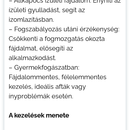
– Állkapocs ízületi fájdalom: Enyhíti az
ízületi gyulladást, segít az
izomlazításban.
– Fogszabályozás utáni érzékenység:
Csökkenti a fogmozgatás okozta
fájdalmat, elősegíti az
alkalmazkodást.
– Gyermekfogászatban:
Fájdalommentes, félelemmentes
kezelés, ideális afták vagy
ínyproblémák esetén.
A kezelések menete