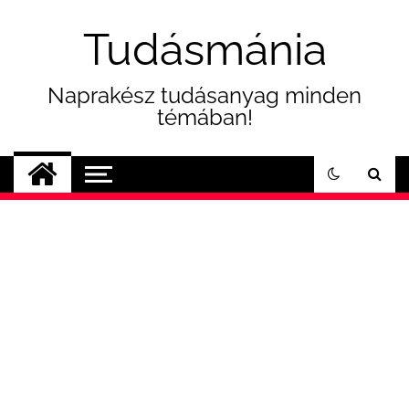
Skip
to
Tudásmánia
content
Naprakész tudásanyag minden
témában!