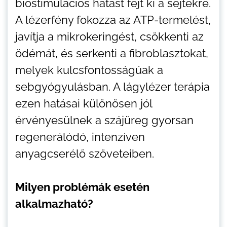
biostimulációs hatást fejt ki a sejtekre.
A lézerfény fokozza az ATP-termelést,
javítja a mikrokeringést, csökkenti az
ödémát, és serkenti a fibroblasztokat,
melyek kulcsfontosságúak a
sebgyógyulásban. A lágylézer terápia
ezen hatásai különösen jól
érvényesülnek a szájüreg gyorsan
regenerálódó, intenzíven
anyagcserélő szöveteiben.
Milyen problémák esetén
alkalmazható?