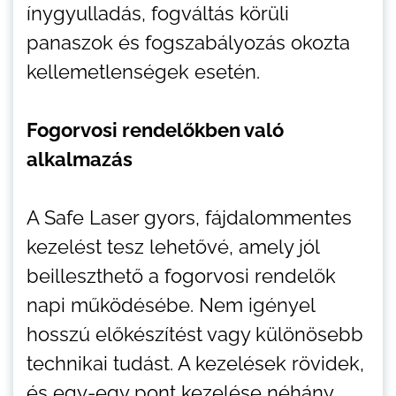
ínygyulladás, fogváltás körüli
panaszok és fogszabályozás okozta
kellemetlenségek esetén.
Fogorvosi rendelőkben való
alkalmazás
A Safe Laser gyors, fájdalommentes
kezelést tesz lehetővé, amely jól
beilleszthető a fogorvosi rendelők
napi működésébe. Nem igényel
hosszú előkészítést vagy különösebb
technikai tudást. A kezelések rövidek,
és egy-egy pont kezelése néhány