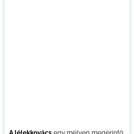
A lélekkovács
egy mélyen megérintő