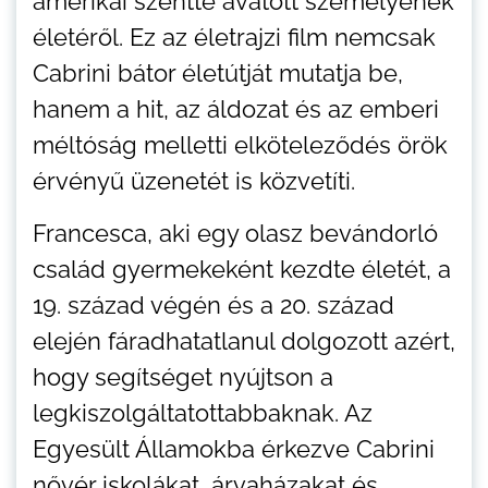
amerikai szentté avatott személyének
életéről. Ez az életrajzi film nemcsak
Cabrini bátor életútját mutatja be,
hanem a hit, az áldozat és az emberi
méltóság melletti elköteleződés örök
érvényű üzenetét is közvetíti.
Francesca, aki egy olasz bevándorló
család gyermekeként kezdte életét, a
19. század végén és a 20. század
elején fáradhatatlanul dolgozott azért,
hogy segítséget nyújtson a
legkiszolgáltatottabbaknak. Az
Egyesült Államokba érkezve Cabrini
nővér iskolákat, árvaházakat és