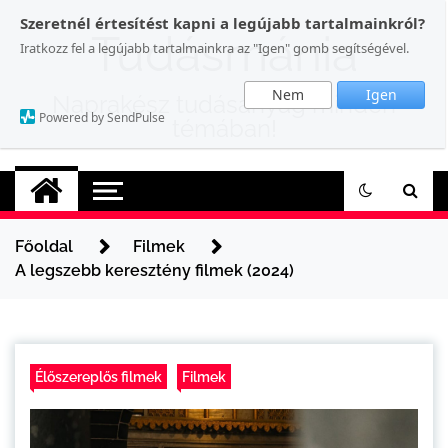
Skip
Szeretnél értesítést kapni a legújabb tartalmainkról?
to
Tudásmánia
Iratkozz fel a legújabb tartalmainkra az "Igen" gomb segítségével.
content
Nem
Igen
Naprakész tudásanyag minden
Powered by SendPulse
témában!
Főoldal
Filmek
A legszebb keresztény filmek (2024)
Élőszereplős filmek
Filmek