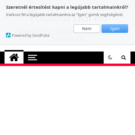
Skip
Szeretnél értesítést kapni a legújabb tartalmainkról?
to
Tudásmánia
Iratkozz fel a legújabb tartalmainkra az "Igen" gomb segítségével.
content
Nem
Igen
Naprakész tudásanyag minden
Powered by SendPulse
témában!