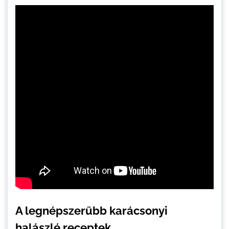
A legnépszerűbb karácsonyi
halászlé receptek