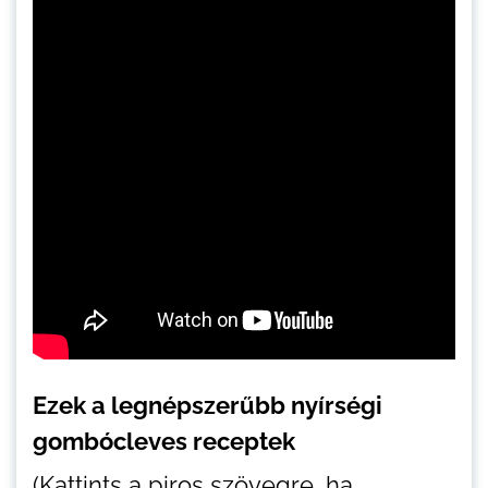
Ezek a legnépszerűbb nyírségi
gombócleves receptek
(Kattints a piros szövegre, ha