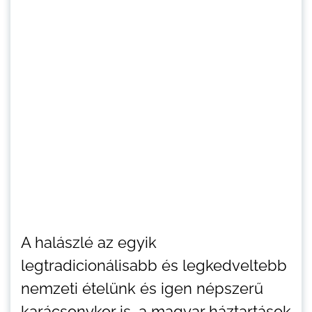
A halászlé az egyik
legtradicionálisabb és legkedveltebb
nemzeti ételünk és igen népszerű
karácsonykor is, a magyar háztartások