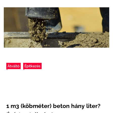
Átváltó
Építkezés
1 m3 (köbméter) beton hány liter?