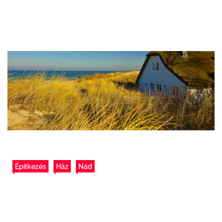
Építkezés
Ház
Nád