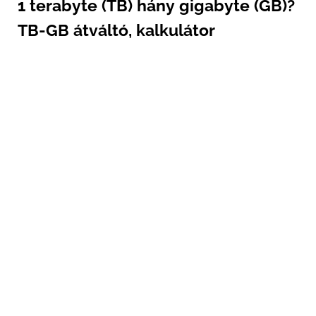
1 terabyte (TB) hány gigabyte (GB)?
TB-GB átváltó, kalkulátor