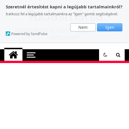
Skip
Szeretnél értesítést kapni a legújabb tartalmainkról?
to
Tudásmánia
Iratkozz fel a legújabb tartalmainkra az "Igen" gomb segítségével.
content
Nem
Igen
Naprakész tudásanyag minden
Powered by SendPulse
témában!