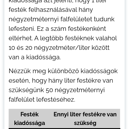
kiadóssága azt jelenti, hogy 1 liter
festék felhasználásával hány
négyzetméternyi falfelületet tudunk
lefesteni. Ez a szám festékenként
eltérhet. A legtöbb festéknek valahol
10 és 20 négyzetméter/liter között
van a kiadóssága.
Nézzük meg különböző kiadósságok
esetén, hogy hány liter festékre van
szükségünk 50 négyzetméternyi
falfelület lefestéséhez.
Festék
Ennyi liter festékre van
kiadóssága
szükség