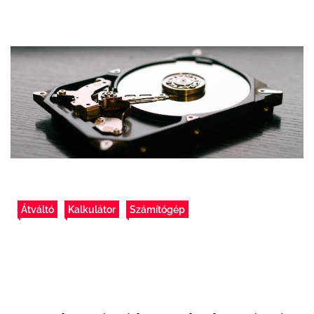
Átváltó
Kalkulátor
Számítógép