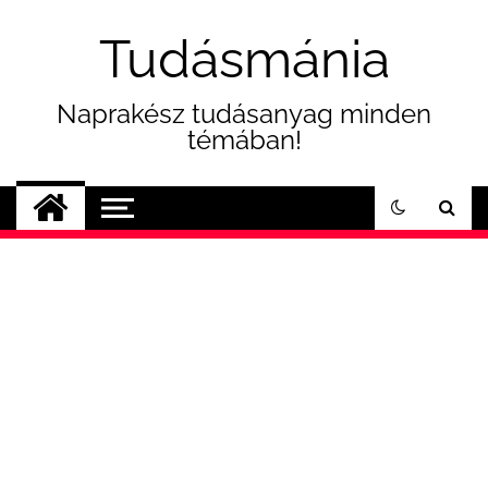
Skip
to
Tudásmánia
content
Naprakész tudásanyag minden
témában!