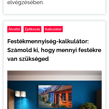
elvégzésében.
Átváltó
Építkezés
Kalkulátor
Festékmennyiség-kalkulátor:
Számold ki, hogy mennyi festékre
van szükséged