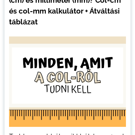
(cm) és milliméter (mm)? Col-cm
és col-mm kalkulátor + Átváltási
táblázat