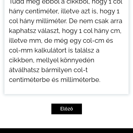
Tudd meg ebből a cikkből, hogy 1 col
hány centiméter, illetve azt is, hogy 1
col hány milliméter. De nem csak arra
kaphatsz választ, hogy 1 col hány cm,
illetve mm, de még egy col-cm és
col-mm kalkulátort is találsz a
cikkben, mellyel könnyedén
átválhatsz bármilyen col-t
centiméterbe és milliméterbe.
Bejegyzések
lapozása
Előző