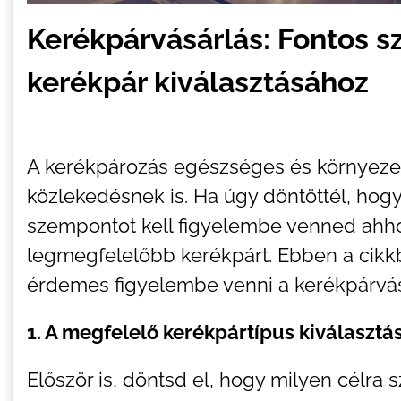
Kerékpárvásárlás: Fontos 
kerékpár kiválasztásához
A kerékpározás egészséges és környezetb
közlekedésnek is. Ha úgy döntöttél, hogy
szempontot kell figyelembe venned ahh
legmegfelelőbb kerékpárt. Ebben a cikk
érdemes figyelembe venni a kerékpárvás
1. A megfelelő kerékpártípus kiválasztá
Először is, döntsd el, hogy milyen célra