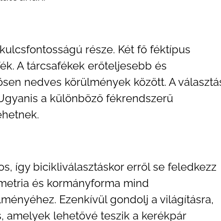
ulcsfontosságú része. Két fő féktípus
fék. A tárcsafékek erőteljesebb és
ösen nedves körülmények között. A választá
. Ugyanis a különböző fékrendszerű
ehetnek.
, így bicikliválasztáskor erről se feledkezz
ometria és kormányforma mind
lményéhez. Ezenkívül gondolj a világításra,
s, amelyek lehetővé teszik a kerékpár