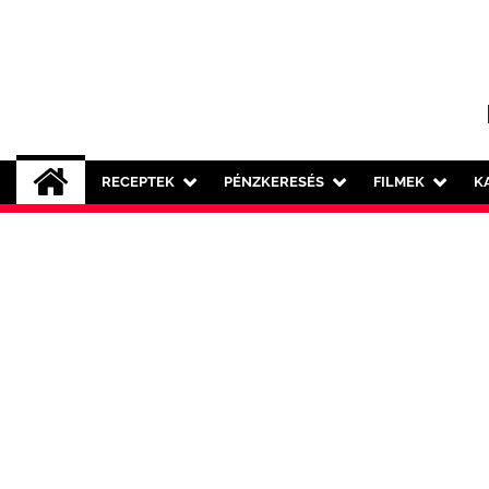
Skip
to
content
RECEPTEK
PÉNZKERESÉS
FILMEK
K