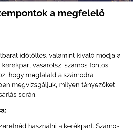
szempontok a megfelelő
arát időtöltés, valamint kiváló módja a
 kerékpárt vásárolsz, számos fontos
oz, hogy megtaláld a számodra
ben megvizsgáljuk, milyen tényezőket
árlás során.
sa:
 szeretnéd használni a kerékpárt. Számos