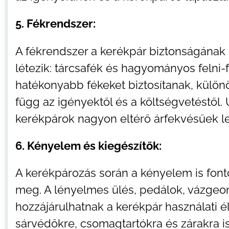
5. Fékrendszer:
A fékrendszer a kerékpár biztonságának k
létezik: tárcsafék és hagyományos felni-
hatékonyabb fékeket biztosítanak, külön
függ az igényektől és a költségvetéstől
kerékpárok nagyon eltérő árfekvésűek l
6. Kényelem és kiegészítők:
A kerékpározás során a kényelem is fontos
meg. A lényelmes ülés, pedálok, vázge
hozzájárulhatnak a kerékpár használati é
sárvédőkre, csomagtartókra és zárakra i