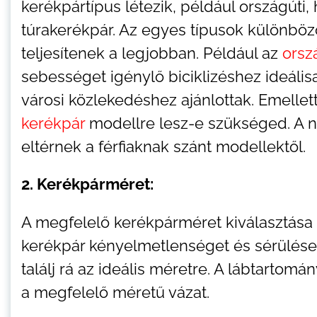
kerékpártípus létezik, például országúti,
túrakerékpár. Az egyes típusok különböz
teljesítenek a legjobban. Például az
orsz
sebességet igénylő biciklizéshez ideáli
városi közlekedéshez ajánlottak. Emellett
kerékpár
modellre lesz-e szükséged. A n
eltérnek a férfiaknak szánt modellektől.
2. Kerékpárméret:
A megfelelő kerékpárméret kiválasztása
kerékpár kényelmetlenséget és sérüléseke
találj rá az ideális méretre. A lábtartom
a megfelelő méretű vázat.