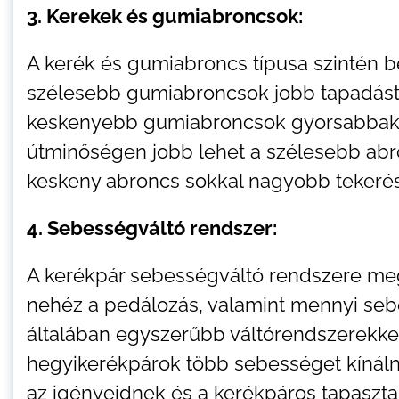
3. Kerekek és gumiabroncsok:
A kerék és gumiabroncs típusa szintén be
szélesebb gumiabroncsok jobb tapadást 
keskenyebb gumiabroncsok gyorsabbak l
útminőségen jobb lehet a szélesebb abr
keskeny abroncs sokkal nagyobb tekerés
4. Sebességváltó rendszer:
A kerékpár sebességváltó rendszere me
nehéz a pedálozás, valamint mennyi sebe
általában egyszerűbb váltórendszerekke
hegyikerékpárok több sebességet kínálna
az igényeidnek és a kerékpáros tapaszta