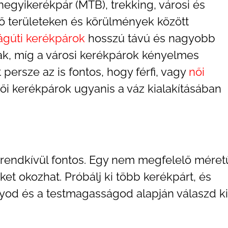
 hegyikerékpár (MTB), trekking, városi és
ő területeken és körülmények között
ágúti kerékpárok
hosszú távú és nagyobb
sak, míg a városi kerékpárok kényelmes
 persze az is fontos, hogy férfi, vagy
női
ői kerékpárok ugyanis a váz kialakításában
 rendkívül fontos. Egy nem megfelelő méret
t okozhat. Próbálj ki több kerékpárt, és
ányod és a testmagasságod alapján válaszd ki