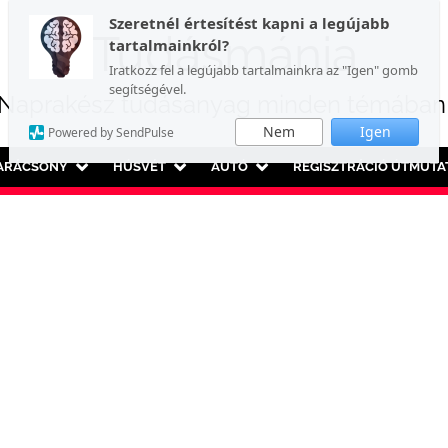
Szeretnél értesítést kapni a legújabb
Tudásmánia
tartalmainkról?
Iratkozz fel a legújabb tartalmainkra az "Igen" gomb
segítségével.
Naprakész tudásanyag minden témában
Nem
Igen
Powered by SendPulse
ARÁCSONY
HÚSVÉT
AUTÓ
REGISZTRÁCIÓ ÚTMUTA