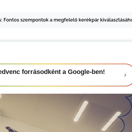
s: Fontos szempontok a megfelelő kerékpár kiválasztásáh
t kedvenc forrásodként a Google-ben!