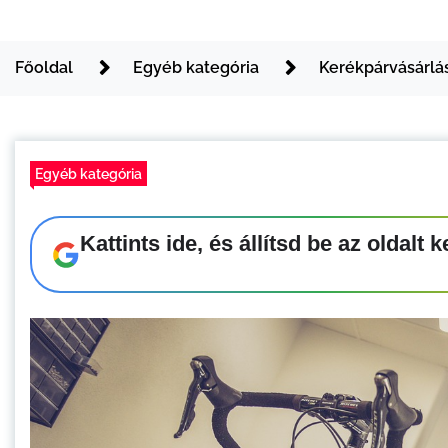
Főoldal
Egyéb kategória
Kerékpárvásárlá
Egyéb kategória
Kattints ide, és állítsd be az oldal