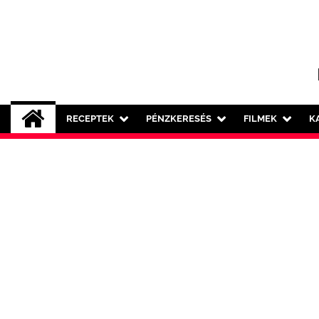
Skip
to
content
RECEPTEK
PÉNZKERESÉS
FILMEK
K