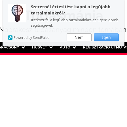
Szeretnél értesítést kapni a legújabb
Tudásmánia
tartalmainkról?
Iratkozz fel a legújabb tartalmainkra az "Igen" gomb
segítségével.
Naprakész tudásanyag minden témában
Nem
Igen
Powered by SendPulse
ARÁCSONY
HÚSVÉT
AUTÓ
REGISZTRÁCIÓ ÚTMUTA