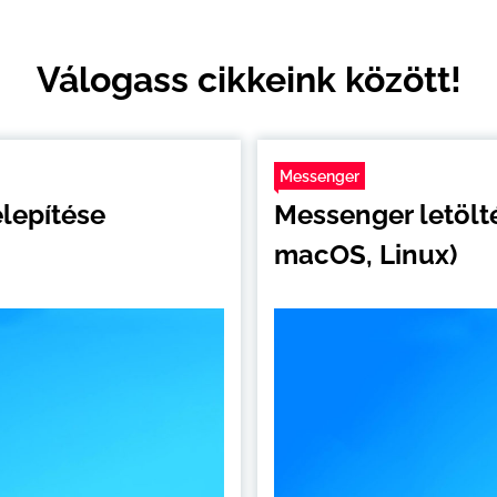
Messenger
lepítése
Messenger letölt
macOS, Linux)