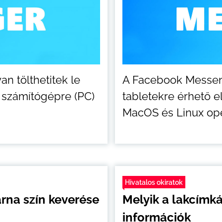
n tölthetitek le
A Facebook Messen
 számítógépre (PC)
tabletekre érhető 
MacOS és Linux ope
Hivatalos okiratok
arna szín keverése
Melyik a lakcímk
információk